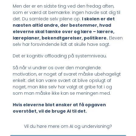
Men der er en sidste ting ved den fredag aften,
som er værd at bemærke: ingen havde sat dig til
det. Du samlede selv pilene op.
I skolen er det
næsten altid andre, der bestemmer, hvad
eleverne skal tænke over og lære – lærere,
læreplaner, bekendtgørelser, politikere.
Eleven
selv har forsvindende lidt at skulle have sagt.
Det er kognitiv offloading på systemniveau.
Så når vi undrer os over den manglende
motivation, er noget af svaret måske ubehageligt
enkelt: det kan være svært at blive opslugt af
noget, man ikke selv har valgt at gribe fat i og
som man måske ikke kan se meningen med.
Hvis eleverne blot ønsker at få opgaven
overstået, vil de bruge AI til det.
Vil du høre mere om AI og undervisning?