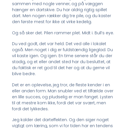
sammen med nogle venner, og på væggen
hænger en dartskive. Du har aldrig rigtig spillet
dart. Men nogen rækker dig tre pile, og du kaster
den første mest for ikke at virke kedelig.
Og så sker det. Pilen rammer plet. Midt i. Bull’s eye.
Du ved godt, det var held. Det ved alle i lokalet
også. Men noget i dig er fuldstændig ligeglad. Du
vil kaste igen. Og igen. En time senere står du der
stadig, og et eller andet sted har du besluttet, at
du faktisk er ret god til det her og at du gerne vil
blive bedre.
Det er en oplevelse, jeg tror, de fleste kender i en
eller anden form. Man snubler ved et tilfælde over
en lille succes, og pludselig er man fanget. Lysten
til at mestre kom ikke, fordi det var svært, men
fordi det lykkedes.
Jeg kalder det darteffekten. Og den siger noget
vigtigt om læring, som vi for tiden har en tendens