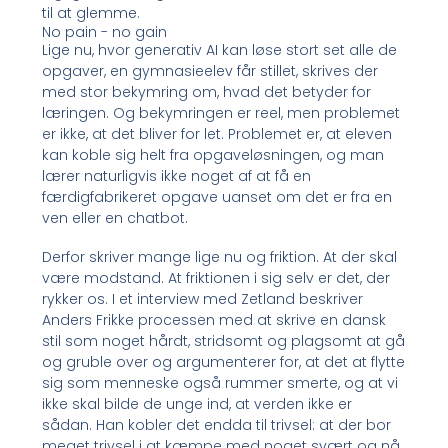
til at glemme.
No pain - no gain
Lige nu, hvor generativ AI kan løse stort set alle de
opgaver, en gymnasieelev får stillet, skrives der
med stor bekymring om, hvad det betyder for
læringen. Og bekymringen er reel, men problemet
er ikke, at det bliver for let. Problemet er, at eleven
kan koble sig helt fra opgaveløsningen, og man
lærer naturligvis ikke noget af at få en
færdigfabrikeret opgave uanset om det er fra en
ven eller en chatbot.
Derfor skriver mange lige nu og friktion. At der skal
være modstand. At friktionen i sig selv er det, der
rykker os. I et interview med Zetland beskriver
Anders Frikke processen med at skrive en dansk
stil som noget hårdt, stridsomt og plagsomt at gå
og gruble over og argumenterer for, at det at flytte
sig som menneske også rummer smerte, og at vi
ikke skal bilde de unge ind, at verden ikke er
sådan. Han kobler det endda til trivsel: at der bor
meget trivsel i at kæmpe med noget svært og nå