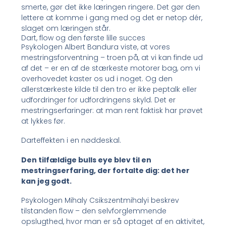
smerte, gør det ikke læringen ringere. Det gør den
lettere at komme i gang med og det er netop dér,
slaget om læringen står.
Dart, flow og den første lille succes
Psykologen Albert Bandura viste, at vores
mestringsforventning – troen på, at vi kan finde ud
af det – er en af de stærkeste motorer bag, om vi
overhovedet kaster os ud i noget. Og den
allerstærkeste kilde til den tro er ikke peptalk eller
udfordringer for udfordringens skyld. Det er
mestringserfaringer: at man rent faktisk har prøvet
at lykkes før.
Darteffekten i en nøddeskal.
Den tilfældige bulls eye blev til en
mestringserfaring, der fortalte dig: det her
kan jeg godt.
Psykologen Mihaly Csikszentmihalyi beskrev
tilstanden flow – den selvforglemmende
opslugthed, hvor man er så optaget af en aktivitet,