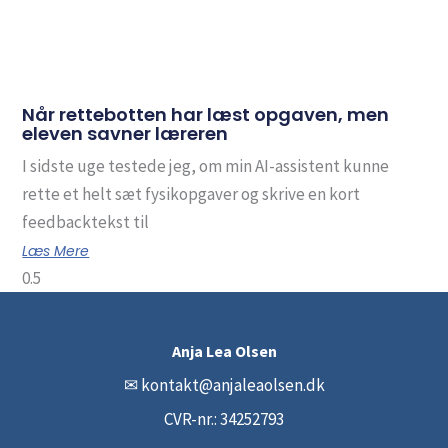
Når rettebotten har læst opgaven, men
eleven savner læreren
I sidste uge testede jeg, om min AI-assistent kunne
rette et helt sæt fysikopgaver og skrive en kort
feedbacktekst til
Læs Mere
Anja Lea Olsen
✉
kontakt@anjaleaolsen.dk
CVR-nr.: 34252793