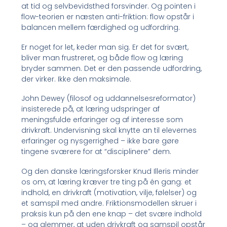
at tid og selvbevidsthed forsvinder. Og pointen i
flow-teorien er næsten anti-friktion: flow opstår i
balancen mellem færdighed og udfordring.
Er noget for let, keder man sig. Er det for svært,
bliver man frustreret, og både flow og læring
bryder sammen. Det er den passende udfordring,
der virker. Ikke den maksimale.
John Dewey (filosof og uddannelsesreformator)
insisterede på, at læring udspringer af
meningsfulde erfaringer og af interesse som
drivkraft. Undervisning skal knytte an til elevernes
erfaringer og nysgerrighed – ikke bare gøre
tingene sværere for at “disciplinere” dem.
Og den danske læringsforsker Knud Illeris minder
os om, at læring kræver tre ting på én gang: et
indhold, en drivkraft (motivation, vilje, følelser) og
et samspil med andre. Friktionsmodellen skruer i
praksis kun på den ene knap – det svære indhold
– og glemmer, at uden drivkraft og samspil opstår