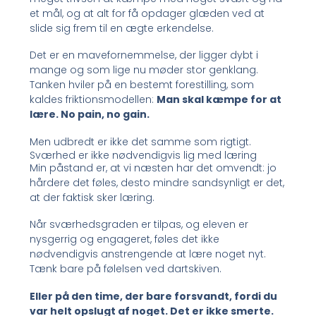
et mål, og at alt for få opdager glæden ved at
slide sig frem til en ægte erkendelse.
Det er en mavefornemmelse, der ligger dybt i
mange og som lige nu møder stor genklang.
Tanken hviler på en bestemt forestilling, som
kaldes friktionsmodellen:
Man skal kæmpe for at
lære. No pain, no gain.
Men udbredt er ikke det samme som rigtigt.
Sværhed er ikke nødvendigvis lig med læring
Min påstand er, at vi næsten har det omvendt: jo
hårdere det føles, desto mindre sandsynligt er det,
at der faktisk sker læring.
Når sværhedsgraden er tilpas, og eleven er
nysgerrig og engageret, føles det ikke
nødvendigvis anstrengende at lære noget nyt.
Tænk bare på følelsen ved dartskiven.
Eller på den time, der bare forsvandt, fordi du
var helt opslugt af noget. Det er ikke smerte.