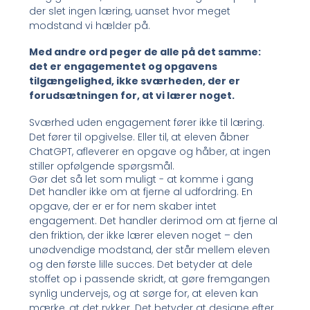
der slet ingen læring, uanset hvor meget
modstand vi hælder på.
Med andre ord peger de alle på det samme:
det er engagementet og opgavens
tilgængelighed, ikke sværheden, der er
forudsætningen for, at vi lærer noget.
Sværhed uden engagement fører ikke til læring.
Det fører til opgivelse. Eller til, at eleven åbner
ChatGPT, afleverer en opgave og håber, at ingen
stiller opfølgende spørgsmål.
Gør det så let som muligt - at komme i gang
Det handler ikke om at fjerne al udfordring. En
opgave, der er er for nem skaber intet
engagement. Det handler derimod om at fjerne al
den friktion, der ikke lærer eleven noget – den
unødvendige modstand, der står mellem eleven
og den første lille succes. Det betyder at dele
stoffet op i passende skridt, at gøre fremgangen
synlig undervejs, og at sørge for, at eleven kan
mærke, at det rykker. Det betyder at designe efter