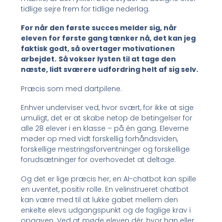
tidlige sejre frem for tidlige nederlag.
For når den første succes melder sig, når
eleven for første gang tænker nå, det kan jeg
faktisk godt, så overtager motivationen
arbejdet.
Så vokser lysten til at tage den
næste, lidt sværere udfordring helt af sig selv.
Præcis som med dartpilene.
Enhver underviser ved, hvor svært, for ikke at sige
umuligt, det er at skabe netop de betingelser for
alle 28 elever i en klasse – på én gang. Eleverne
møder op med vidt forskellig forhåndsviden,
forskellige mestringsforventninger og forskellige
forudsætninger for overhovedet at deltage.
Og det er lige præcis her, en AI-chatbot kan spille
en uventet, positiv rolle. En velinstrueret chatbot
kan være med til at lukke gabet mellem den
enkelte elevs udgangspunkt og de faglige krav i
opgaven. Ved at møde eleven dér, hvor han eller