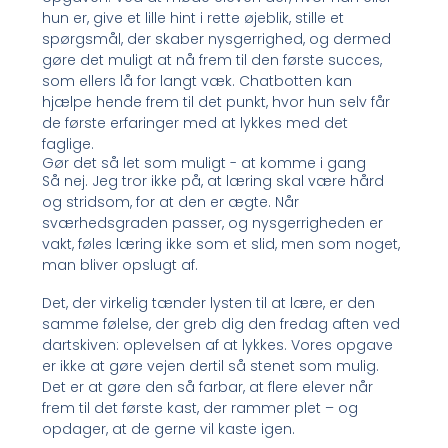
hun er, give et lille hint i rette øjeblik, stille et
spørgsmål, der skaber nysgerrighed, og dermed
gøre det muligt at nå frem til den første succes,
som ellers lå for langt væk. Chatbotten kan
hjælpe hende frem til det punkt, hvor hun selv får
de første erfaringer med at lykkes med det
faglige.
Gør det så let som muligt - at komme i gang
Så nej. Jeg tror ikke på, at læring skal være hård
og stridsom, for at den er ægte. Når
sværhedsgraden passer, og nysgerrigheden er
vakt, føles læring ikke som et slid, men som noget,
man bliver opslugt af.
Det, der virkelig tænder lysten til at lære, er den
samme følelse, der greb dig den fredag aften ved
dartskiven: oplevelsen af at lykkes. Vores opgave
er ikke at gøre vejen dertil så stenet som mulig.
Det er at gøre den så farbar, at flere elever når
frem til det første kast, der rammer plet – og
opdager, at de gerne vil kaste igen.