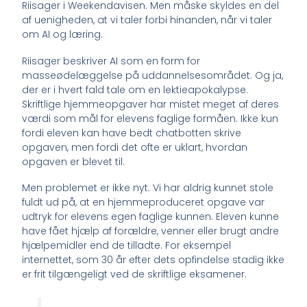
Riisager i Weekendavisen. Men måske skyldes en del
af uenigheden, at vi taler forbi hinanden, når vi taler
om AI og læring.
Riisager beskriver AI som en form for
masseødelæggelse på uddannelsesområdet. Og ja,
der er i hvert fald tale om en lektieapokalypse.
Skriftlige hjemmeopgaver har mistet meget af deres
værdi som mål for elevens faglige formåen. Ikke kun
fordi eleven kan have bedt chatbotten skrive
opgaven, men fordi det ofte er uklart, hvordan
opgaven er blevet til.
Men problemet er ikke nyt. Vi har aldrig kunnet stole
fuldt ud på, at en hjemmeproduceret opgave var
udtryk for elevens egen faglige kunnen. Eleven kunne
have fået hjælp af forældre, venner eller brugt andre
hjælpemidler end de tilladte. For eksempel
internettet, som 30 år efter dets opfindelse stadig ikke
er frit tilgængeligt ved de skriftlige eksamener.