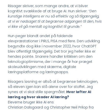
Riisager skriver, som mange andre, at vi bliver
kognitivt svækkede af at bruge AI. Hun skriver:
“Den
kunstige intelligens er nu så effektiv og så tilgængelig,
at vi er nødsaget til at begrænse adgangen til den, hvis
vi ikke vil gå mentalt og kognitivt til grunde.”
Hun peger blandt andet på faldende
elevpræstationer i PIRLS, PISA med flere. Den udvikling
begyndte dog ikke i november 2022, hvor ChatGPT
blev offentligt tilgængelig. Det tror jeg heller ikke er
hendes pointe. Snarere handler kritikken om den
teknologioptimisme, der i mange år har præget
skoleudviklingen med skærme, digitale
læringsplatforme og læringsapps.
Riisagers løsning er altså at begrænse teknologien,
så eleven igen kan stå alene over for stoffet. Jeg
synes at vi skal stille spørgmålet:
Hvor løfter AI
læring og hvor skader AI læring?
Eleverne bruger ikke AI ens
Christian Dalsgaard og Christopher Neil Prilop fra