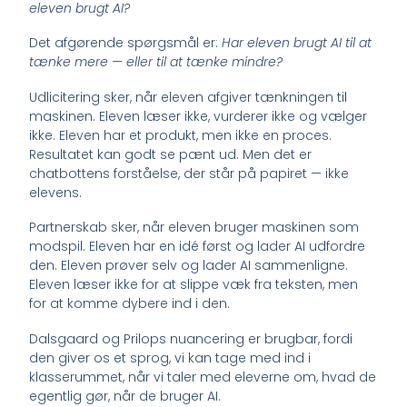
eleven brugt AI?
Det afgørende spørgsmål er:
Har eleven brugt AI til at
tænke mere — eller til at tænke mindre?
Udlicitering sker, når eleven afgiver tænkningen til
maskinen. Eleven læser ikke, vurderer ikke og vælger
ikke. Eleven har et produkt, men ikke en proces.
Resultatet kan godt se pænt ud. Men det er
chatbottens forståelse, der står på papiret — ikke
elevens.
Partnerskab sker, når eleven bruger maskinen som
modspil. Eleven har en idé først og lader AI udfordre
den. Eleven prøver selv og lader AI sammenligne.
Eleven læser ikke for at slippe væk fra teksten, men
for at komme dybere ind i den.
Dalsgaard og Prilops nuancering er brugbar, fordi
den giver os et sprog, vi kan tage med ind i
klasserummet, når vi taler med eleverne om, hvad de
egentlig gør, når de bruger AI.