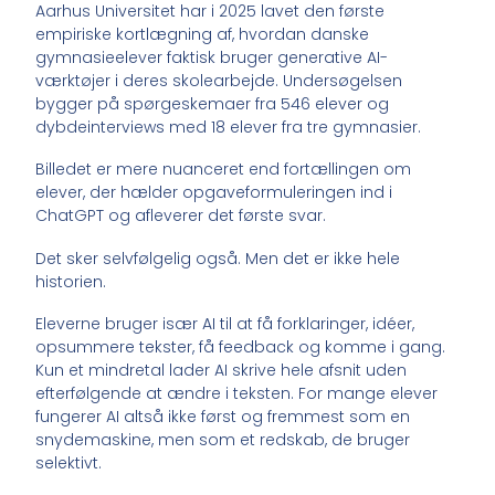
Aarhus Universitet har i 2025 lavet den første
empiriske kortlægning af, hvordan danske
gymnasieelever faktisk bruger generative AI-
værktøjer i deres skolearbejde. Undersøgelsen
bygger på spørgeskemaer fra 546 elever og
dybdeinterviews med 18 elever fra tre gymnasier.
Billedet er mere nuanceret end fortællingen om
elever, der hælder opgaveformuleringen ind i
ChatGPT og afleverer det første svar.
Det sker selvfølgelig også. Men det er ikke hele
historien.
Eleverne bruger især AI til at få forklaringer, idéer,
opsummere tekster, få feedback og komme i gang.
Kun et mindretal lader AI skrive hele afsnit uden
efterfølgende at ændre i teksten. For mange elever
fungerer AI altså ikke først og fremmest som en
snydemaskine, men som et redskab, de bruger
selektivt.