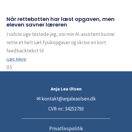
Når rettebotten har læst opgaven, men
eleven savner læreren
I sidste uge testede jeg, om min AI-assistent kunne
rette et helt sæt fysikopgaver og skrive en kort
feedbacktekst til
Læs Mere
Anja Lea Olsen
✉
kontakt@anjaleaolsen.dk
CVR-nr.: 34252793
Privatlivspolitik