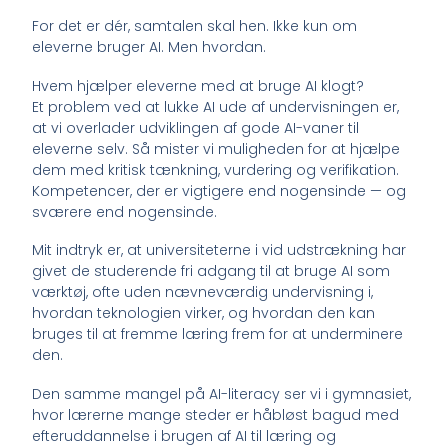
For det er dér, samtalen skal hen. Ikke kun om
eleverne bruger AI. Men hvordan.
Hvem hjælper eleverne med at bruge AI klogt?
Et problem ved at lukke AI ude af undervisningen er,
at vi overlader udviklingen af gode AI-vaner til
eleverne selv. Så mister vi muligheden for at hjælpe
dem med kritisk tænkning, vurdering og verifikation.
Kompetencer, der er vigtigere end nogensinde — og
sværere end nogensinde.
Mit indtryk er, at universiteterne i vid udstrækning har
givet de studerende fri adgang til at bruge AI som
værktøj, ofte uden nævneværdig undervisning i,
hvordan teknologien virker, og hvordan den kan
bruges til at fremme læring frem for at underminere
den.
Den samme mangel på AI-literacy ser vi i gymnasiet,
hvor lærerne mange steder er håbløst bagud med
efteruddannelse i brugen af AI til læring og