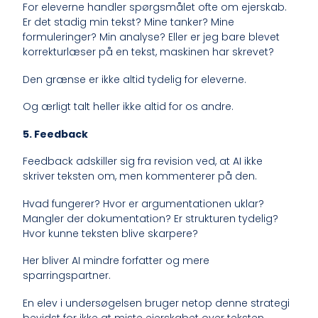
For eleverne handler spørgsmålet ofte om ejerskab.
Er det stadig min tekst? Mine tanker? Mine
formuleringer? Min analyse? Eller er jeg bare blevet
korrekturlæser på en tekst, maskinen har skrevet?
Den grænse er ikke altid tydelig for eleverne.
Og ærligt talt heller ikke altid for os andre.
5. Feedback
Feedback adskiller sig fra revision ved, at AI ikke
skriver teksten om, men kommenterer på den.
Hvad fungerer? Hvor er argumentationen uklar?
Mangler der dokumentation? Er strukturen tydelig?
Hvor kunne teksten blive skarpere?
Her bliver AI mindre forfatter og mere
sparringspartner.
En elev i undersøgelsen bruger netop denne strategi
bevidst for ikke at miste ejerskabet over teksten.