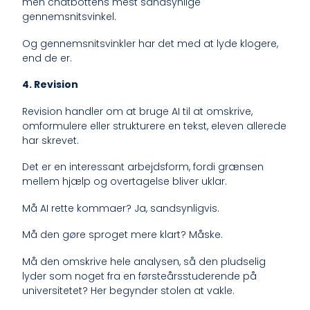
men chatbottens mest sandsynlige
gennemsnitsvinkel.
Og gennemsnitsvinkler har det med at lyde klogere,
end de er.
4. Revision
Revision handler om at bruge AI til at omskrive,
omformulere eller strukturere en tekst, eleven allerede
har skrevet.
Det er en interessant arbejdsform, fordi grænsen
mellem hjælp og overtagelse bliver uklar.
Må AI rette kommaer? Ja, sandsynligvis.
Må den gøre sproget mere klart? Måske.
Må den omskrive hele analysen, så den pludselig
lyder som noget fra en førsteårsstuderende på
universitetet? Her begynder stolen at vakle.