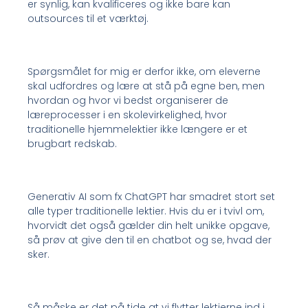
er synlig, kan kvalificeres og ikke bare kan
outsources til et værktøj.
Spørgsmålet for mig er derfor ikke, om eleverne
skal udfordres og lære at stå på egne ben, men
hvordan og hvor vi bedst organiserer de
læreprocesser i en skolevirkelighed, hvor
traditionelle hjemmelektier ikke længere er et
brugbart redskab.
Generativ AI som fx ChatGPT har smadret stort set
alle typer traditionelle lektier. Hvis du er i tvivl om,
hvorvidt det også gælder din helt unikke opgave,
så prøv at give den til en chatbot og se, hvad der
sker.
Så måske er det på tide at vi flytter lektierne ind i