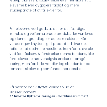
lektiepraksis rent faktisk virker efter hensigten. At
eleverne bliver dygtigere fagligt og mere
studieparate af at få lektier for.
For eleverne ved godt, at det er det færdige,
korrekte og velformulerede produkt, der vurderes
og danner grundlag for deres karakterer. Når
vurderingen knytter sig til produktet, bliver det
rationelt at optimere resultatet frem for at dvæle
ved forståelsen. AI forstærker denne tendens, ikke
fordi eleverne nødvendigvis ønsker at omgå
læring, men fordi de handler logisk inden for de
rammer, skolen og samfundet har opstillet.
Så hvorfor har vi flyttet læringen ud af
klasserummet?
Så hvorfor flytter vi læringen ud af klasserummet?