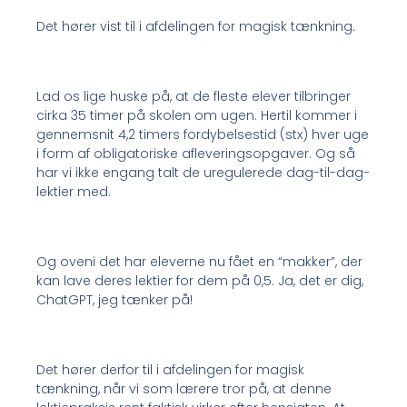
Det hører vist til i afdelingen for magisk tænkning.
Lad os lige huske på, at de fleste elever tilbringer
cirka 35 timer på skolen om ugen. Hertil kommer i
gennemsnit 4,2 timers fordybelsestid (stx) hver uge
i form af obligatoriske afleveringsopgaver. Og så
har vi ikke engang talt de uregulerede dag-til-dag-
lektier med.
Og oveni det har eleverne nu fået en “makker”, der
kan lave deres lektier for dem på 0,5. Ja, det er dig,
ChatGPT, jeg tænker på!
Det hører derfor til i afdelingen for magisk
tænkning, når vi som lærere tror på, at denne