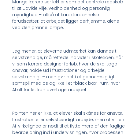
Mange lærere ser lektier som det centrale redskab
til at udvikle vilje, vedholdenhed og personlig
myndighed – altså at karakterdannelse
forudsætter, at arbejdet ligger derhjemme, alene
ved den grønne lampe.
Jeg mener, at eleverne udmærket kan dannes til
selvstændige, målrettede individer i skoletiden, når
vi som lærere designer forløb, hvor de skal tage
ansvar, holde ud i frustrationer og arbejde
selvstændigt – men gør det i et gennemsigtigt
samspil med os og ikke i et “black box”-rum, hvor
AI alt for let kan overtage arbejdet.
Pointen her er ikke, at elever skal skånes for ansvar,
frustration eller selvstændigt arbejde, men at vi i en
AI-virkelighed er nødt til at flytte mere af den faglige
bearbejdning ind i undervisningen, hvor processen