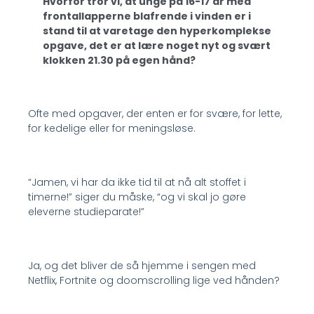
Hvorfor tror vi, at unge på 16-17 år med
frontallapperne blafrende i vinden er i
stand til at varetage den hyperkomplekse
opgave, det er at lære noget nyt og svært
klokken 21.30 på egen hånd?
Ofte med opgaver, der enten er for svære, for lette,
for kedelige eller for meningsløse.
“Jamen, vi har da ikke tid til at nå alt stoffet i
timerne!” siger du måske, “og vi skal jo gøre
eleverne studieparate!”
Ja, og det bliver de så hjemme i sengen med
Netflix, Fortnite og doomscrolling lige ved hånden?