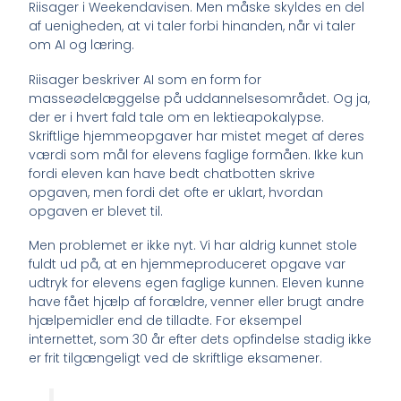
Riisager i Weekendavisen. Men måske skyldes en del
af uenigheden, at vi taler forbi hinanden, når vi taler
om AI og læring.
Riisager beskriver AI som en form for
masseødelæggelse på uddannelsesområdet. Og ja,
der er i hvert fald tale om en lektieapokalypse.
Skriftlige hjemmeopgaver har mistet meget af deres
værdi som mål for elevens faglige formåen. Ikke kun
fordi eleven kan have bedt chatbotten skrive
opgaven, men fordi det ofte er uklart, hvordan
opgaven er blevet til.
Men problemet er ikke nyt. Vi har aldrig kunnet stole
fuldt ud på, at en hjemmeproduceret opgave var
udtryk for elevens egen faglige kunnen. Eleven kunne
have fået hjælp af forældre, venner eller brugt andre
hjælpemidler end de tilladte. For eksempel
internettet, som 30 år efter dets opfindelse stadig ikke
er frit tilgængeligt ved de skriftlige eksamener.