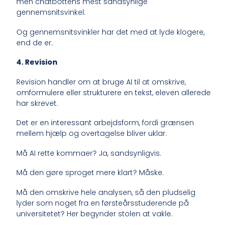
men chatbottens mest sandsynlige
gennemsnitsvinkel.
Og gennemsnitsvinkler har det med at lyde klogere,
end de er.
4. Revision
Revision handler om at bruge AI til at omskrive,
omformulere eller strukturere en tekst, eleven allerede
har skrevet.
Det er en interessant arbejdsform, fordi grænsen
mellem hjælp og overtagelse bliver uklar.
Må AI rette kommaer? Ja, sandsynligvis.
Må den gøre sproget mere klart? Måske.
Må den omskrive hele analysen, så den pludselig
lyder som noget fra en førsteårsstuderende på
universitetet? Her begynder stolen at vakle.