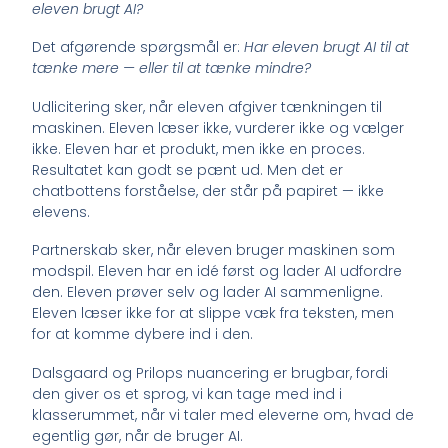
eleven brugt AI?
Det afgørende spørgsmål er:
Har eleven brugt AI til at
tænke mere — eller til at tænke mindre?
Udlicitering sker, når eleven afgiver tænkningen til
maskinen. Eleven læser ikke, vurderer ikke og vælger
ikke. Eleven har et produkt, men ikke en proces.
Resultatet kan godt se pænt ud. Men det er
chatbottens forståelse, der står på papiret — ikke
elevens.
Partnerskab sker, når eleven bruger maskinen som
modspil. Eleven har en idé først og lader AI udfordre
den. Eleven prøver selv og lader AI sammenligne.
Eleven læser ikke for at slippe væk fra teksten, men
for at komme dybere ind i den.
Dalsgaard og Prilops nuancering er brugbar, fordi
den giver os et sprog, vi kan tage med ind i
klasserummet, når vi taler med eleverne om, hvad de
egentlig gør, når de bruger AI.