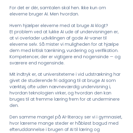
For det er dér, samtalen skal hen. Ikke kun om
eleverne bruger AI. Men hvordan.
Hvem hjælper eleverne med at bruge AI klogt?
Et problem ved at lukke AI ude af undervisningen er,
at vi overlader udviklingen af gode AI-vaner til
eleverne selv. Så mister vi muligheden for at hjælpe
dem med kritisk tænkning, vurdering og verifikation.
Kompetencer, der er vigtigere end nogensinde — og
sværere end nogensinde.
Mit indtryk er, at universiteterne i vid udstrækning har
givet de studerende fri adgang til at bruge AI som
værktøj, ofte uden nævneværdig undervisning i,
hvordan teknologien virker, og hvordan den kan
bruges til at fremme læring frem for at underminere
den.
Den samme mangel på AI-literacy ser vi i gymnasiet,
hvor lærerne mange steder er håbløst bagud med
efteruddannelse i brugen af AI til læring og