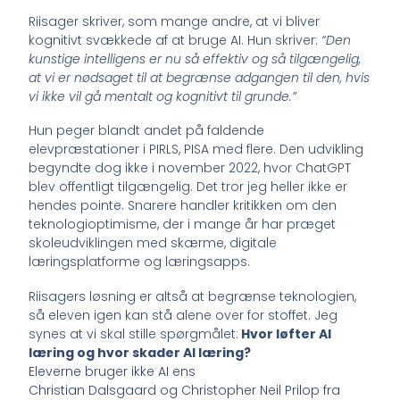
Riisager skriver, som mange andre, at vi bliver
kognitivt svækkede af at bruge AI. Hun skriver:
“Den
kunstige intelligens er nu så effektiv og så tilgængelig,
at vi er nødsaget til at begrænse adgangen til den, hvis
vi ikke vil gå mentalt og kognitivt til grunde.”
Hun peger blandt andet på faldende
elevpræstationer i PIRLS, PISA med flere. Den udvikling
begyndte dog ikke i november 2022, hvor ChatGPT
blev offentligt tilgængelig. Det tror jeg heller ikke er
hendes pointe. Snarere handler kritikken om den
teknologioptimisme, der i mange år har præget
skoleudviklingen med skærme, digitale
læringsplatforme og læringsapps.
Riisagers løsning er altså at begrænse teknologien,
så eleven igen kan stå alene over for stoffet. Jeg
synes at vi skal stille spørgmålet:
Hvor løfter AI
læring og hvor skader AI læring?
Eleverne bruger ikke AI ens
Christian Dalsgaard og Christopher Neil Prilop fra