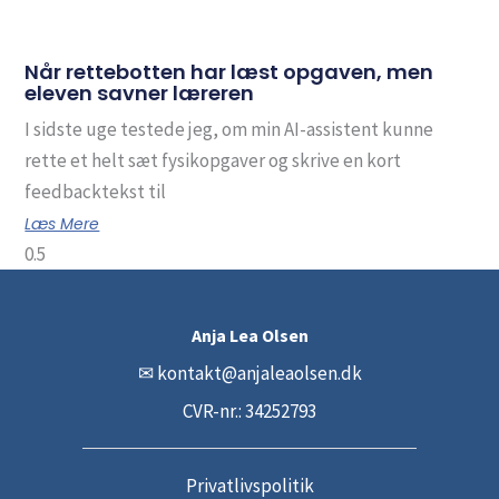
Når rettebotten har læst opgaven, men
eleven savner læreren
I sidste uge testede jeg, om min AI-assistent kunne
rette et helt sæt fysikopgaver og skrive en kort
feedbacktekst til
Læs Mere
Anja Lea Olsen
✉
kontakt@anjaleaolsen.dk
CVR-nr.: 34252793
Privatlivspolitik