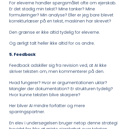
For eleverne handler spørgsmålet ofte om ejerskab.
Er det stadig min tekst? Mine tanker? Mine
formuleringer? Min analyse? Eller er jeg bare blevet
korrekturlæser på en tekst, maskinen har skrevet?
Den grænse er ikke altid tydelig for eleverne.
Og ærligt talt heller ikke altid for os andre.
5. Feedback
Feedback adskiller sig fra revision ved, at AI ikke
skriver teksten om, men kommenterer på den.
Hvad fungerer? Hvor er argumentationen uklar?
Mangler der dokumentation? Er strukturen tydelig?
Hvor kunne teksten blive skarpere?
Her bliver AI mindre forfatter og mere
sparringspartner.
En elev i undersøgelsen bruger netop denne strategi
bevidst for ikke at miste ejerskabet over teksten.