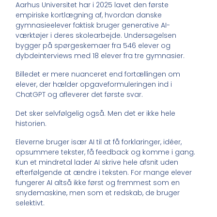
Aarhus Universitet har i 2025 lavet den første
empiriske kortlægning af, hvordan danske
gymnasieelever faktisk bruger generative AI-
værktøjer i deres skolearbejde. Undersøgelsen
bygger på spørgeskemaer fra 546 elever og
dybdeinterviews med 18 elever fra tre gymnasier.
Billedet er mere nuanceret end fortællingen om
elever, der hælder opgaveformuleringen ind i
ChatGPT og afleverer det første svar.
Det sker selvfølgelig også. Men det er ikke hele
historien.
Eleverne bruger især AI til at få forklaringer, idéer,
opsummere tekster, få feedback og komme i gang.
Kun et mindretal lader AI skrive hele afsnit uden
efterfølgende at ændre i teksten. For mange elever
fungerer AI altså ikke først og fremmest som en
snydemaskine, men som et redskab, de bruger
selektivt.